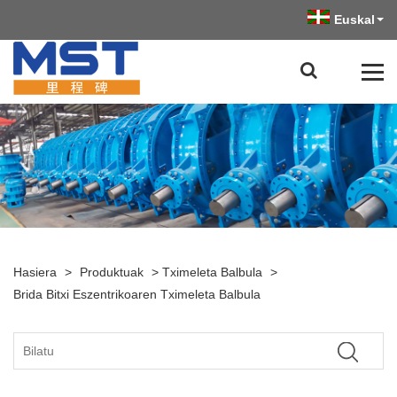
Euskal
Hasiera
>
Produktuak
>
Tximeleta Balbula
>
Brida Bitxi Eszentrikoaren Tximeleta Balbula