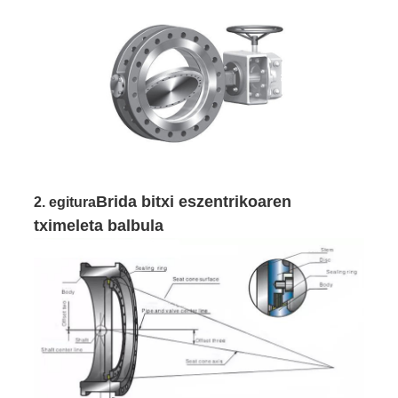
Brida bitxi eszentrikoaren
2. egitura
tximeleta balbula