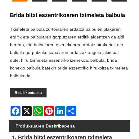
Brida bitxi eszentrikoaren tximeleta balbula
Tximeleta balbula zurtoinaren ardatza balbulen plakaren
erditik eta balbularen gorputzaren erditik aldentzen da aldi
berean, eta balbularen eserlekuaren ardatz birakariak eta
balbula gorputzeko kanalaren ardatzak angelu jakin bat
dute, hiru tximeleta eszentriko izenekoa. balbula, brida
konexio balbula batekin brida eszentriko hirukoitza tximeleta
balbula da.
Bidali kontsulta
Facebook
X
WhatsApp
Pinterest
LinkedIn
Share
Produktuaren Deskribapena
1. Brida bitxi eszentrikoaren tximeleta