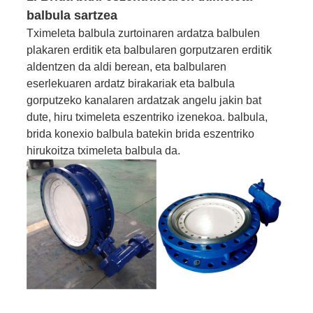
balbula sartzea
Tximeleta balbula zurtoinaren ardatza balbulen
plakaren erditik eta balbularen gorputzaren erditik
aldentzen da aldi berean, eta balbularen
eserlekuaren ardatz birakariak eta balbula
gorputzeko kanalaren ardatzak angelu jakin bat
dute, hiru tximeleta eszentriko izenekoa. balbula,
brida konexio balbula batekin brida eszentriko
hirukoitza tximeleta balbula da.