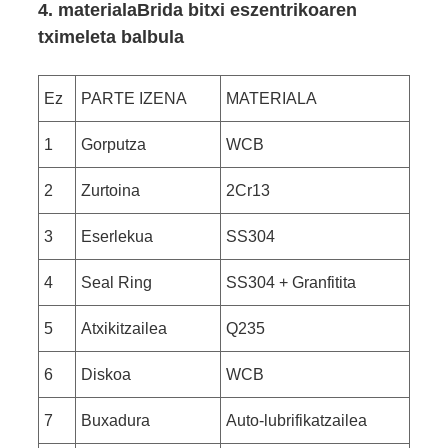
4. materiala
Brida bitxi eszentrikoaren
tximeleta balbula
Ez
PARTE IZENA
MATERIALA
1
Gorputza
WCB
2
Zurtoina
2Cr13
3
Eserlekua
SS304
4
Seal Ring
SS304 + Granfitita
5
Atxikitzailea
Q235
6
Diskoa
WCB
7
Buxadura
Auto-lubrifikatzailea