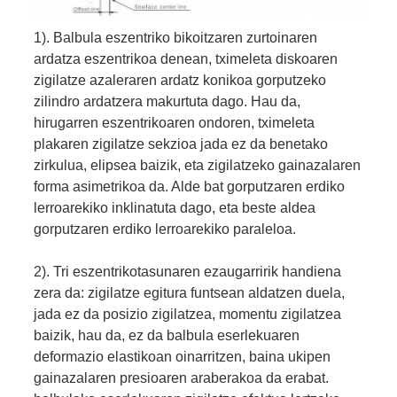
1). Balbula eszentriko bikoitzaren zurtoinaren
ardatza eszentrikoa denean, tximeleta diskoaren
zigilatze azaleraren ardatz konikoa gorputzeko
zilindro ardatzera makurtuta dago. Hau da,
hirugarren eszentrikoaren ondoren, tximeleta
plakaren zigilatze sekzioa jada ez da benetako
zirkulua, elipsea baizik, eta zigilatzeko gainazalaren
forma asimetrikoa da. Alde bat gorputzaren erdiko
lerroarekiko inklinatuta dago, eta beste aldea
gorputzaren erdiko lerroarekiko paraleloa.
2). Tri eszentrikotasunaren ezaugarririk handiena
zera da: zigilatze egitura funtsean aldatzen duela,
jada ez da posizio zigilatzea, momentu zigilatzea
baizik, hau da, ez da balbula eserlekuaren
deformazio elastikoan oinarritzen, baina ukipen
gainazalaren presioaren araberakoa da erabat.