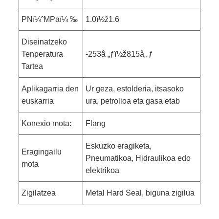
PNï¼ˆMPaï¼ ‰
1.0ï½ž1.6
Diseinatzeko
Tenperatura
-253â „ƒï½ž815â„ ƒ
Tartea
Aplikagarria den
Ur geza, estolderia, itsasoko
euskarria
ura, petrolioa eta gasa etab
Konexio mota:
Flang
Eskuzko eragiketa,
Eragingailu
Pneumatikoa, Hidraulikoa edo
mota
elektrikoa
Zigilatzea
Metal Hard Seal, biguna zigilua