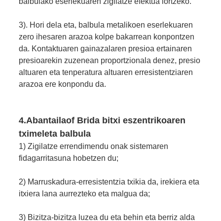
balbulako eserlekuaren zigilatze efektua lortzeko.
3). Hori dela eta, balbula metalikoen eserlekuaren
zero ihesaren arazoa kolpe bakarrean konpontzen
da. Kontaktuaren gainazalaren presioa ertainaren
presioarekin zuzenean proportzionala denez, presio
altuaren eta tenperatura altuaren erresistentziaren
arazoa ere konpondu da.
4.
Abantaila
of Brida bitxi eszentrikoaren
tximeleta balbula
1) Zigilatze errendimendu onak sistemaren
fidagarritasuna hobetzen du;
2) Marruskadura-erresistentzia txikia da, irekiera eta
itxiera lana aurrezteko eta malgua da;
3) Bizitza-bizitza luzea du eta behin eta berriz alda