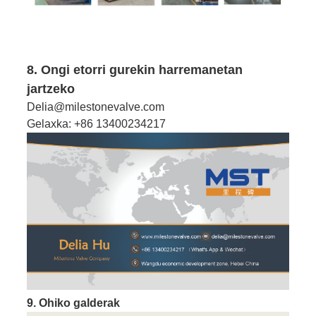
8. Ongi etorri gurekin harremanetan
jartzeko
Delia@milestonevalve.com
Gelaxka: +86 13400234217
9. Ohiko galderak