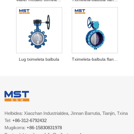
Lug tximeleta balbula
Tximeleta-balbula flanged eszentrikoa
Helbidea: Xiaozhan Industrialdea, Jinnan Barrutia, Tianjin, Txina
Tel:
+86-312-6792432
Mugikorra:
+86-15830831978