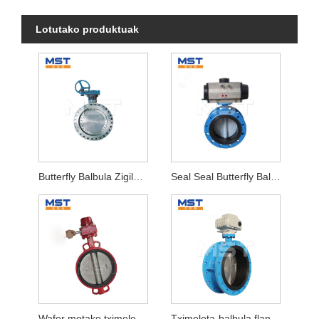
Lotutako produktuak
Butterfly Balbula Zigilatzeko Zail Metalikoa
Seal Seal Butterfly Balbula
Wafer motako tximeleta-balbula
Tximeleta-balbula flanted