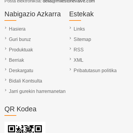
Posta elektronikoa:
delia@milestonevalve.com
Nabigazio Azkarra
Estekak
Hasiera
Links
Guri buruz
Sitemap
Produktuak
RSS
Berriak
XML
Deskargatu
Pribatutasun politika
Bidali Kontsulta
Jarri gurekin harremanetan
QR Kodea