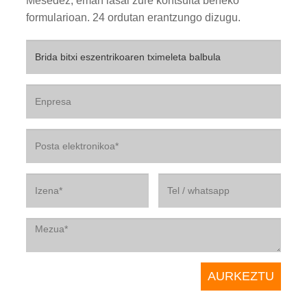
Mesedez, eman lasai zure kontsulta beheko
formularioan. 24 ordutan erantzungo dizugu.