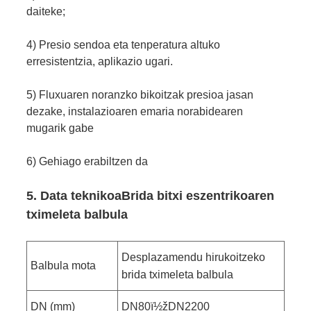
daiteke;
4) Presio sendoa eta tenperatura altuko
erresistentzia, aplikazio ugari.
5) Fluxuaren noranzko bikoitzak presioa jasan
dezake, instalazioaren emaria norabidearen
mugarik gabe
6) Gehiago erabiltzen da
5. Data teknikoa
Brida bitxi eszentrikoaren
tximeleta balbula
Desplazamendu hirukoitzeko
Balbula mota
brida tximeleta balbula
DN (mm)
DN80ï½žDN2200