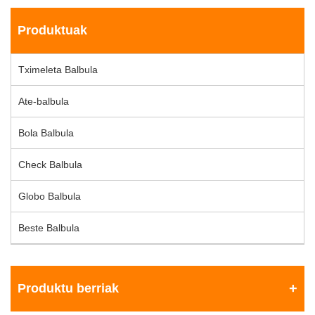
Produktuak
Tximeleta Balbula
Ate-balbula
Bola Balbula
Check Balbula
Globo Balbula
Beste Balbula
Produktu berriak