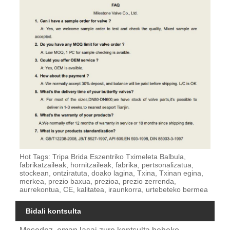
Hot Tags: Tripa Brida Eszentriko Tximeleta Balbula,
fabrikatzaileak, hornitzaileak, fabrika, pertsonalizatua,
stockean, ontziratuta, doako lagina, Txina, Txinan egina,
merkea, prezio baxua, prezioa, prezio zerrenda,
aurrekontua, CE, kalitatea, iraunkorra, urtebeteko bermea
Bidali kontsulta