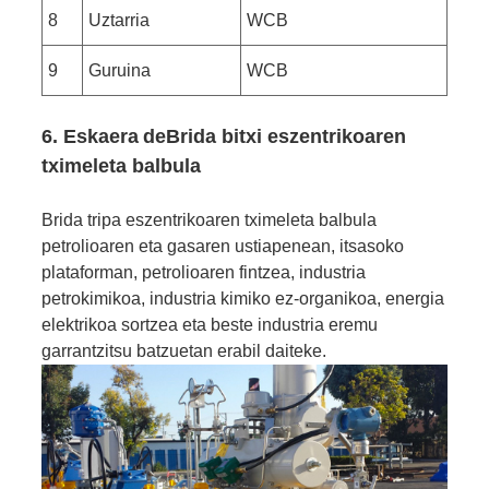
8
Uztarria
WCB
9
Guruina
WCB
6. Eskaera
de
Brida bitxi eszentrikoaren
tximeleta balbula
Brida tripa eszentrikoaren tximeleta balbula
petrolioaren eta gasaren ustiapenean, itsasoko
plataforman, petrolioaren fintzea, industria
petrokimikoa, industria kimiko ez-organikoa, energia
elektrikoa sortzea eta beste industria eremu
garrantzitsu batzuetan erabil daiteke.